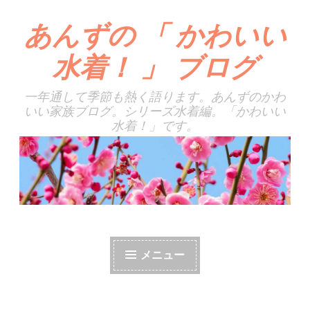
あんずの 「 かわいい
コ
ン
水着！ 」 ブログ
テ
ン
一年通して季節も熱く語ります。あんずのかわ
ツ
いい家族ブログ。シリーズ水着編。「かわいい
へ
水着！」です。
ス
キ
ッ
プ
メニュー