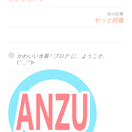
稿
次の記事
ナ
やっと回復
ビ
ゲ
かわいい水着 ! ブログ に、ようこそ。
ー
(^_^)v
シ
ョ
ン