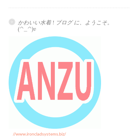
ゲ
ー
かわいい水着 ! ブログ に、ようこそ。
(^_^)v
シ
ョ
ン
//www.ironcladsystems.biz/