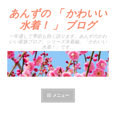
あんずの 「 かわいい
コ
ン
水着！ 」 ブログ
テ
ン
一年通して季節も熱く語ります。あんずのかわ
ツ
いい家族ブログ。シリーズ水着編。「かわいい
へ
水着！」です。
ス
キ
ッ
プ
メニュー