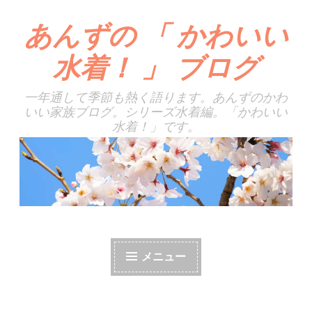
あんずの 「 かわいい
コ
ン
水着！ 」 ブログ
テ
ン
一年通して季節も熱く語ります。あんずのかわ
ツ
いい家族ブログ。シリーズ水着編。「かわいい
へ
水着！」です。
ス
キ
ッ
プ
メニュー