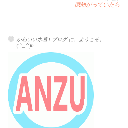
ナ
億劫がっていたら
ビ
ゲ
かわいい水着 ! ブログ に、ようこそ。
ー
(^_^)v
シ
ョ
ン