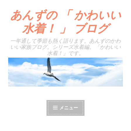
あんずの 「 かわいい
コ
ン
水着！ 」 ブログ
テ
ン
一年通して季節も熱く語ります。あんずのかわ
ツ
いい家族ブログ。シリーズ水着編。「かわいい
へ
水着！」です。
ス
キ
ッ
プ
メニュー