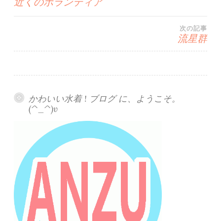
近くのボランティア
稿
次の記事
ナ
流星群
ビ
ゲ
かわいい水着 ! ブログ に、ようこそ。
ー
(^_^)v
シ
ョ
ン