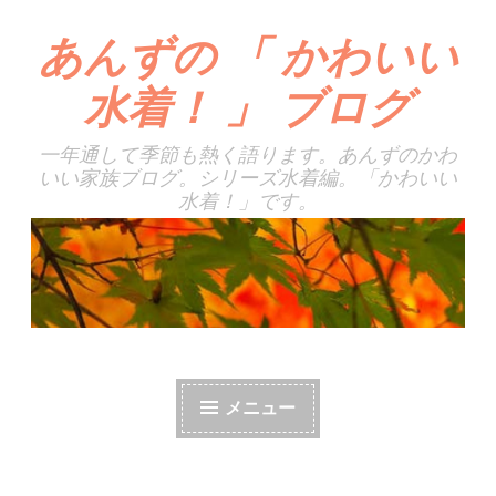
あんずの 「 かわいい
コ
ン
水着！ 」 ブログ
テ
ン
一年通して季節も熱く語ります。あんずのかわ
ツ
いい家族ブログ。シリーズ水着編。「かわいい
へ
水着！」です。
ス
キ
ッ
プ
メニュー