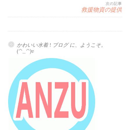
次の記事
ナ
救援物資の提供
ビ
ゲ
かわいい水着 ! ブログ に、ようこそ。
ー
(^_^)v
シ
ョ
ン